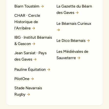
Biarn Toustém
→
La Gazette du Béarn
des Gaves
→
CHAR · Cercle
Historique de
Le Béarnais Curieux
l'Arribère
→
→
IBG · Institut Béarnais
Le Dico Béarnais
→
& Gascon
→
Les Médiévales de
Jean Sarsiat · Pays
Sauveterre
→
des Gaves
→
Pauline Équitation
→
PilotOne
→
Stade Navarrais
Rugby
→